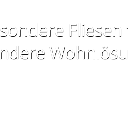
sondere Fliesen 
ndere Wohnlös