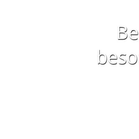
Be
beso