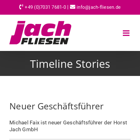
Skip
|
+49 (0)7031 7681-0
info@jach-fliesen.de
to
content
Timeline Stories
Neuer Geschäftsführer
Michael Faix ist neuer Geschäftsführer der Horst
Jach GmbH